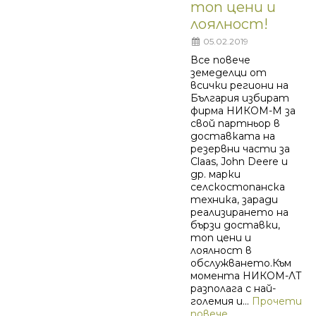
топ цени и
лоялност!
05.02.2019
Все повече
земеделци от
всички региони на
България избират
фирма НИКОМ-М за
свой партньор в
доставката на
резервни части за
Claas, John Deere и
др. марки
селскостопанска
техника, заради
реализирането на
бързи доставки,
топ цени и
лоялност в
обслужването.Към
момента НИКОМ-ЛТ
разполага с най-
големия и...
Прочети
повече