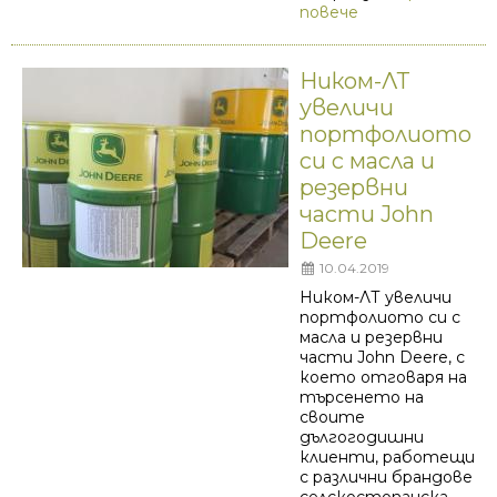
повече
Ником-ЛТ
увеличи
портфолиото
си с масла и
резервни
части John
Deere
10.04.2019
Ником-ЛТ увеличи
портфолиото си с
масла и резервни
части John Deere, с
което отговаря на
търсенето на
своите
дългогодишни
клиенти, работещи
с различни брандове