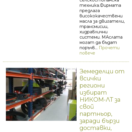
селскостопанска
техника.Фирмата
предлага
висококачествени
масла за двигатели,
трансмисии,
хидравлични
системи. МАслата
могат да бъдат
поръчв...
Прочети
повече
Земеделци от
всички
региони
избират
НИКОМ-ЛТ за
свой
партньор,
заради бързи
доставки,