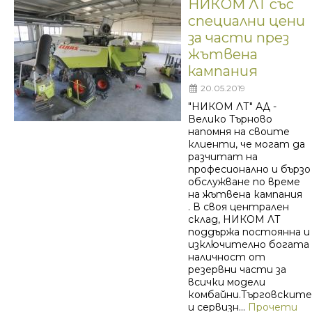
НИКОМ ЛТ със
специални цени
за части през
жътвена
кампания
20.05.2019
"НИКОМ ЛТ" АД -
Велико Търново
напомня на своите
клиенти, че могат да
разчитат на
професионално и бързо
обслужване по време
на жътвена кампания
. В своя централен
склад, НИКОМ ЛТ
поддържа постоянна и
изключително богата
наличност от
резервни части за
всички модели
комбайни.Търговските
и сервизн...
Прочети