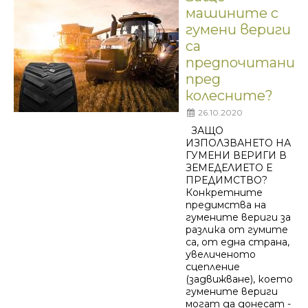
машините с
гумени вериги
са
предпочитани
пред
колесните?
26.10.2020
ЗАЩО
ИЗПОЛЗВАНЕТО НА
ГУМЕНИ ВЕРИГИ В
ЗЕМЕДЕЛИЕТО Е
ПРЕДИМСТВО?
Конкретните
предимства на
гумените вериги за
разлика от гумите
са, от една страна,
увеличеното
сцепление
(задвижване), което
гумените вериги
могат да донесат -