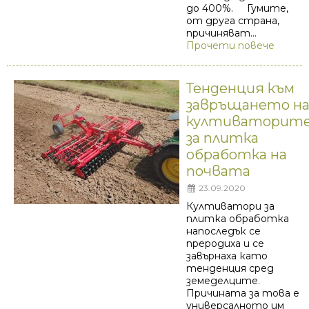
до 400%. Гумите,
от друга страна,
причиняват...
Прочети повече
Тенденция към
завръщането н
култиваторит
за плитка
обработка на
почвата
23.09.2020
Култиватори за
плитка обработка
напоследък се
преродиха и се
завърнаха като
тенденция сред
земеделците.
Причината за това е
универсалното им