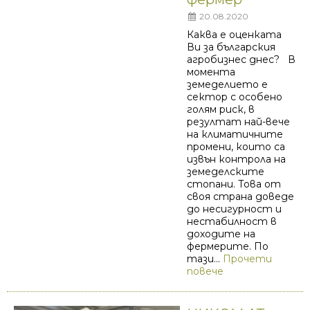
20.08.2020
Каква е оценката
Ви за българския
агробизнес днес? В
момента
земеделието е
сектор с особено
голям риск, в
резултат най-вече
на климатичните
промени, които са
извън контрола на
земеделските
стопани. Това от
своя страна доведе
до несигурност и
нестабилност в
доходите на
фермерите. По
тази...
Прочети
повече