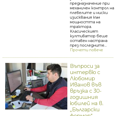
предназначение при
механичен контрол на
плевелите и ниски
изисквания към
мощността на
трактора.
Класическият
култиватор беше
оставен настрана
през последните...
Прочети повече
Въпроси за
интервю с
Любомир
Иванов във
връзка с 30-
годишния
юбилей на в.
„Български
фермер“